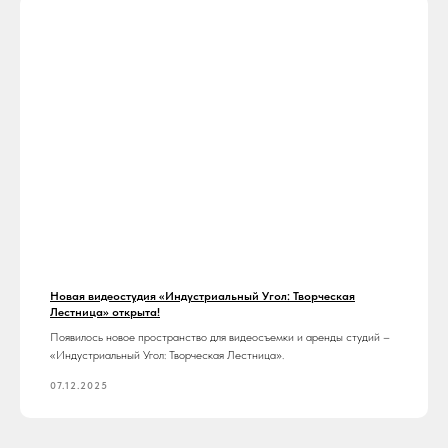
Новая видеостудия «Индустриальный Угол: Творческая
Лестница» открыта!
Появилось новое пространство для видеосъемки и аренды студий –
«Индустриальный Угол: Творческая Лестница».
07.12.2025