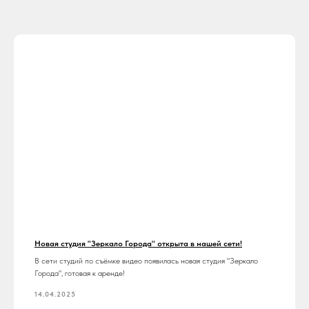
Новая студия "Зеркало Города" открыта в нашей сети!
В сети студий по съёмке видео появилась новая студия "Зеркало
Города", готовая к аренде!
14.04.2025