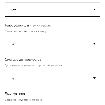
Телесуфлер для чтения текста
Спикер читает текст глядя в камеру.
Система для подкастов
Два микрофоны, рекордер и прочее оборудование.
Дым-машина
Создание искусственного дыма.