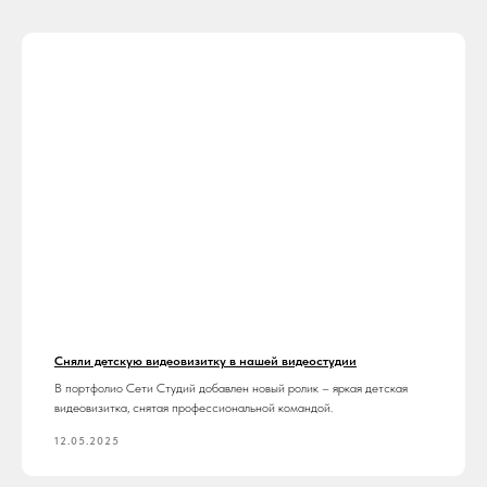
Сняли детскую видеовизитку в нашей видеостудии
В портфолио Сети Студий добавлен новый ролик – яркая детская
видеовизитка, снятая профессиональной командой.
12.05.2025