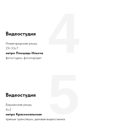
4
Видеостудия
Нижегородская улица,
29-33с7
метро Площадь Ильича
фотостудии, фотопортрет
5
Видеостудия
Бауманская улица,
6с2
метро Красносельская
прямые трансляции, деловая видеосъемка