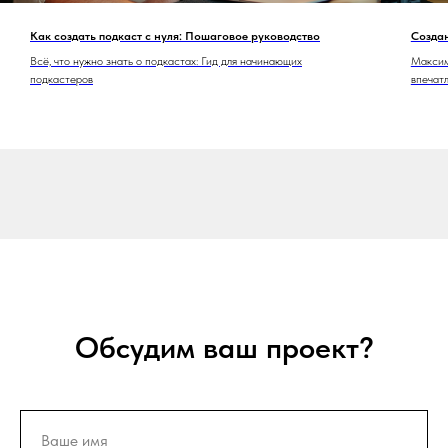
Как создать подкаст с нуля: Пошаговое руководство
Создан
Всё, что нужно знать о подкастах: Гид для начинающих
Максим
подкастеров
впечат
Обсудим ваш проект?