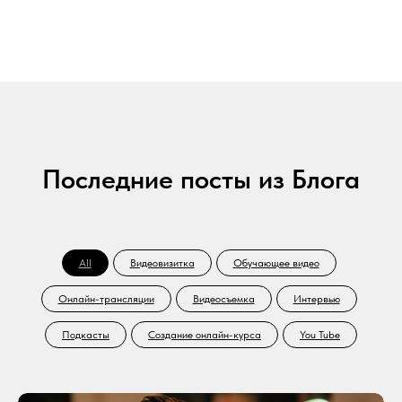
Последние посты из Блога
All
Видеовизитка
Обучающее видео
Онлайн-трансляции
Видеосъемка
Интервью
Подкасты
Создание онлайн-курса
You Tube