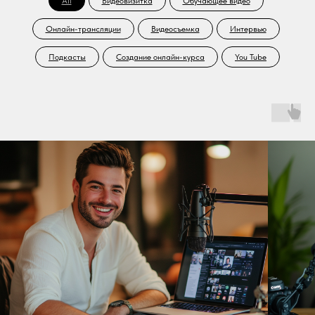
All
Видеовизитка
Обучающее видео
Онлайн-трансляции
Видеосъемка
Интервью
Подкасты
Создание онлайн-курса
You Tube