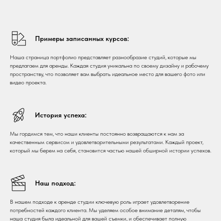
Примеры записанных курсов:
Наша страница портфолио представляет разнообразие студий, которые мы
предлагаем для аренды. Каждая студия уникальна по своему дизайну и рабочему
пространству, что позволяет вам выбрать идеальное место для вашего фото или
видео проекта.
История успеха:
Мы гордимся тем, что наши клиенты постоянно возвращаются к нам за
качественным сервисом и удовлетворительными результатами. Каждый проект,
который мы берем на себя, становится частью нашей обширной истории успехов.
Наш подход:
В нашем подходе к аренде студии ключевую роль играет удовлетворение
потребностей каждого клиента. Мы уделяем особое внимание деталям, чтобы
наша студия была идеальной для вашей съемки, и обеспечивает полную