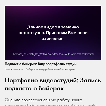
Подкаст о байерах: Видеопортфолио студии
Запись подкаста о байерах: пример работы нашей видеостудии.
Портфолио видеостудий: Запись
подкаста о байерах
Оцените профессиональную работу наших
видеостудий! Мы сняли подкаст про байера, чтобы