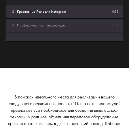
2
Креативные Reels для Instagram
0:55
3
Профессиональная видеостудия
1:13
4
Яркие Shorts для YouTube
1:14
В поисках идеального места для реализации вашего
следующего рекламного проекта? Наша сеть видеостудий
предлагает всё необходимое для создания выдающихся
рекламных роликов, объединяя передовое оборудование,
профессиональные команды и творческий подход. Выбирая