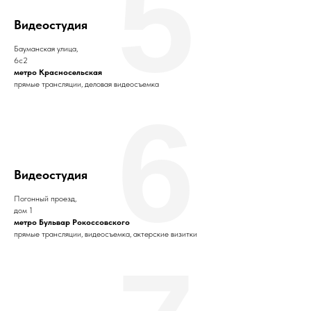
5
Видеостудия
Бауманская улица,
6с2
метро Красносельская
прямые трансляции, деловая видеосъемка
6
Видеостудия
Погонный проезд,
дом 1
метро Бульвар Рокоссовского
прямые трансляции, видеосъемка, актерские визитки