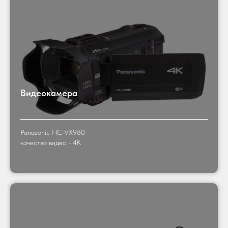
Видеокамера
Panasonic HC-VX980
качество видео - 4K