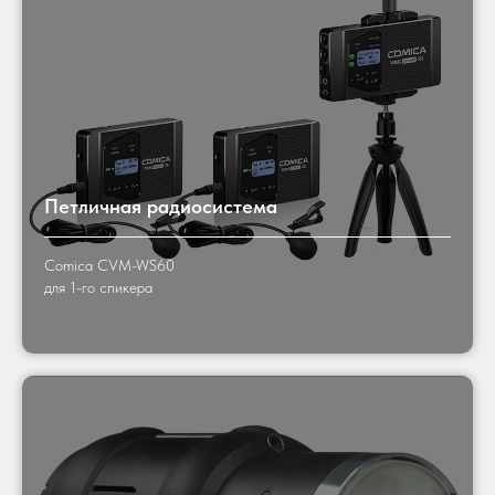
Петличная радиосистема
Comica CVM-WS60
для 1-го спикера