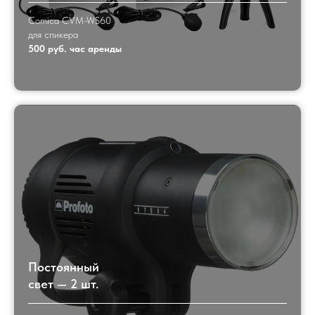
Comica CVM-WS60
для спикера
500 руб. час аренды
Постоянный
свет — 2 шт.