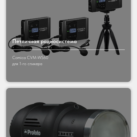
Петличная радиосистема
Comica CVM-WS60
для 1-го спикера