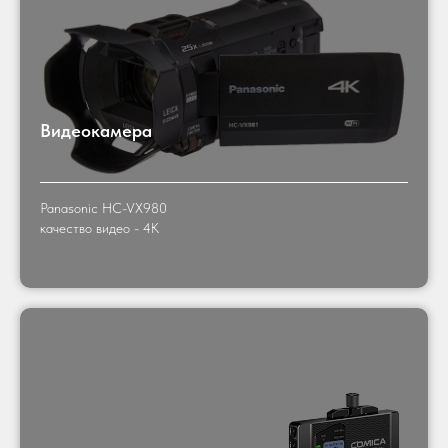
Видеокамера
Panasonic HC-VX980
качество видео - 4K