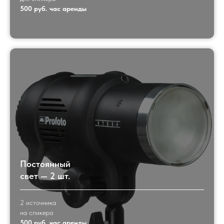
500 руб. час аренды
Постоянный
свет — 2 шт.
2 источника
на спикера
500 руб. час аренды