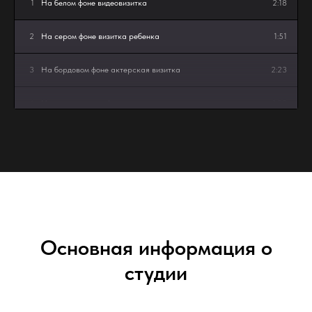
1
На белом фоне видеовизитка
2:18
2
На сером фоне визитка ребенка
1:51
3
На бордовом фоне актерская визитка
2:23
4
На светло-сером фоне видеовизитка
1:38
5
Запись урока в студии на сером фоне
1:42
Основная информация о
студии