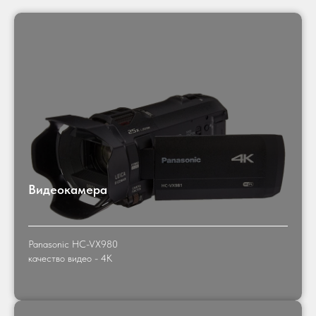
Видеокамера
Panasonic HC-VX980
качество видео - 4K