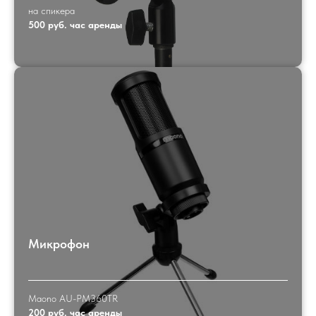
на спикера
500 руб. час аренды
Микрофон
Maono AU-PM360TR
200 руб. час аренды