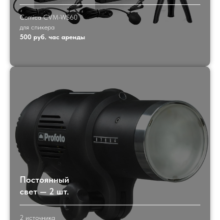
Comica CVM-WS60
для спикера
500 руб. час аренды
Постоянный
свет — 2 шт.
2 источника