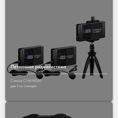
Петличная радиосистема
Comica CVM-WS60
для 1-го спикера