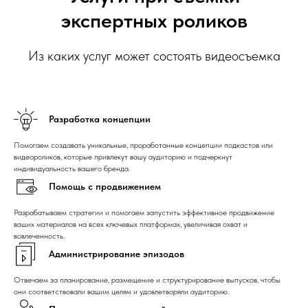
экспертных роликов
Из каких услуг может состоять видеосъемка
Разработка концепции
Помогаем создавать уникальные, проработанные концепции подкастов или
видеороликов, которые привлекут вашу аудиторию и подчеркнут
индивидуальность вашего бренда.
Помощь с продвижением
Разрабатываем стратегии и помогаем запустить эффективное продвижение
ваших материалов на всех ключевых платформах, увеличивая охват и
вовлеченность.
Администрирование эпизодов
Отвечаем за планирование, размещение и структурирование выпусков, чтобы
они соответствовали вашим целям и удовлетворяли аудиторию.