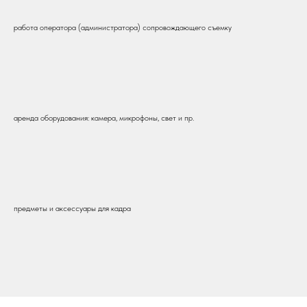
работа оператора (администратора) сопровождающего съемку
аренда оборудования: камера, микрофоны, свет и пр.
предметы и аксессуары для кадра