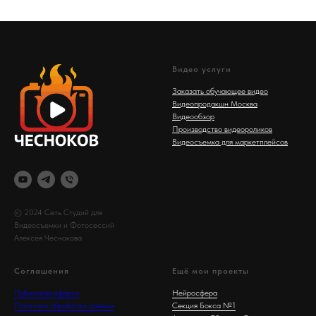
Видео услуги
Заказать обучающее видео
Видеопродакшн Москва
Видеообзор
Производство видеороликов
Видеосъемка для маркетплейсов
© 2024 Сеть Студий для
Видеосъемки и Фотосессий
Алексея Чеснокова
Соглашения
Ещё мои проекты
Публичная оферта
Нейросфера
Политика обработки данных
Секция Бокса №1